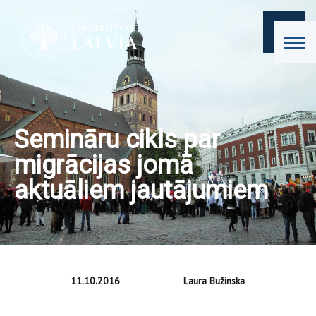
Semināru cikls par
migrācijas jomā
aktuāliem jautājumiem
11.10.2016
Laura Bužinska