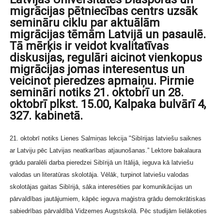
migrācijas pētniecības centrs uzsāk
semināru ciklu par aktuālām
migrācijas tēmām Latvijā un pasaulē.
Tā mērķis ir veidot kvalitatīvas
diskusijas, regulāri aicinot vienkopus
migrācijas jomas interesentus un
veicinot pieredzes apmaiņu. Pirmie
semināri notiks 21. oktobrī un 28.
oktobrī plkst. 15.00, Kalpaka bulvārī 4,
327. kabinetā.
21. oktobrī notiks Lienes Salmiņas lekcija "Sibīrijas latviešu saiknes
ar Latviju pēc Latvijas neatkarības atjaunošanas.” Lektore bakalaura
grādu paralēli darba pieredzei Sibīrijā un Itālijā, ieguva kā latviešu
valodas un literatūras skolotāja. Vēlāk, turpinot latviešu valodas
skolotājas gaitas Sibīrijā, sāka interesēties par komunikācijas un
pārvaldības jautājumiem, kāpēc ieguva maģistra grādu demokrātiskas
sabiedrības pārvaldībā Vidzemes Augstskolā. Pēc studijām lielākoties