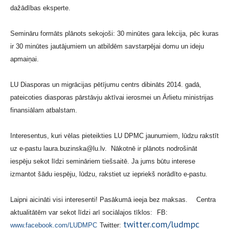
dažādības eksperte.
Semināru formāts plānots sekojoši: 30 minūtes gara lekcija, pēc kuras
ir 30 minūtes jautājumiem un atbildēm savstarpējai domu un ideju
apmaiņai.
LU Diasporas un migrācijas pētījumu centrs dibināts 2014. gadā,
pateicoties diasporas pārstāvju aktīvai ierosmei un Ārlietu ministrijas
finansiālam atbalstam.
Interesentus, kuri vēlas pieteikties LU DPMC jaunumiem, lūdzu rakstīt
uz e-pastu laura.buzinska@lu.lv. Nākotnē ir plānots nodrošināt
iespēju sekot līdzi semināriem tiešsaitē. Ja jums būtu interese
izmantot šādu iespēju, lūdzu, rakstiet uz iepriekš norādīto e-pastu.
Laipni aicināti visi interesenti! Pasākumā ieeja bez maksas.
Centra
aktualitātēm var sekot līdzi arī sociālajos tīklos:
FB:
twitter.com/ludmpc
www.facebook.com/LUDMPC
Twitter: