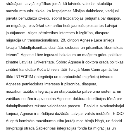
strādājusi Latvijā izglītības jomā: kā latviešu valodas skolotāja
mazākumtautību skolā, kā Iespējamas Misijas dalībniece, vadījusi
privātā bērnudārza izveidi, šobrīd līdzdarbojas pētījumā par diasporu
un migrāciju, pievēršot uzmanību tieši jauniešu piesaistes Latvijai
jautājumam. Viņas pētniecības intereses ir izglītība, diaspora,
migrācija un transnacionālisms.
28. oktobrī Agnese Lāce sniegs
lekciju "Dubultpilsonības dualitāte: diskurss un pilsonības likumiskais
ietvars". Agnese Lāce ieguvusi bakalaura un maģistra grādu politikas
zinātnē Latvijas Universitātē. Šobrīd Agnese ir doktora grāda politikas
zinātnē kandidāte Koča Universitātē Turcijā Marie Curie apmācību
tīkla INTEGRIM (Integrācija un starptautiskā migrācija) ietvaros.
Agneses pētnieciskās intereses ir pilsonība, diaspora,
mazākumtautību integrācija un starptautiskā patvēruma sistēma, un
vairākas no tām ir apvienotas Agneses doktora disertācijas tēmā par
dubultpilsonības režīma veidošanās procesu.
Papildus akadēmiskajai
karjerai, Agnese ir strādājusi dažādās Latvijas valsts iestādēs, EDSO
Augstā komisāra mazākumtautību jautājumos birojā Hāgā, un šobrīd
brīvprātīgi strādā Sabiedrības integrācijas fondā kā migrācijas un