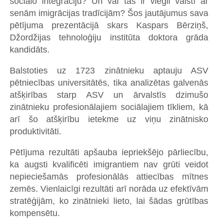
sociālo integrāciju? Un vai tas ir viegli valstī ar
senām imigrācijas tradīcijām? Šos jautājumus sava
pētījuma prezentācijā skars Kaspars Bērziņš,
Džordžijas tehnoloģiju institūta doktora grāda
kandidāts.
Balstoties uz 1723 zinātnieku aptauju ASV
pētniecības universitātēs, tika analizētas galvenās
atšķirības starp ASV un ārvalstīs dzimušo
zinātnieku profesionālajiem sociālajiem tīkliem, kā
arī šo atšķirību ietekme uz viņu zinātnisko
produktivitāti.
Pētījuma rezultāti apšauba iepriekšējo pārliecību,
ka augsti kvalificēti imigrantiem nav grūti veidot
nepieciešamās profesionālās attiecības mītnes
zemēs. Vienlaicīgi rezultāti arī norāda uz efektīvām
stratēģijām, ko zinātnieki lieto, lai šādas grūtības
kompensētu.