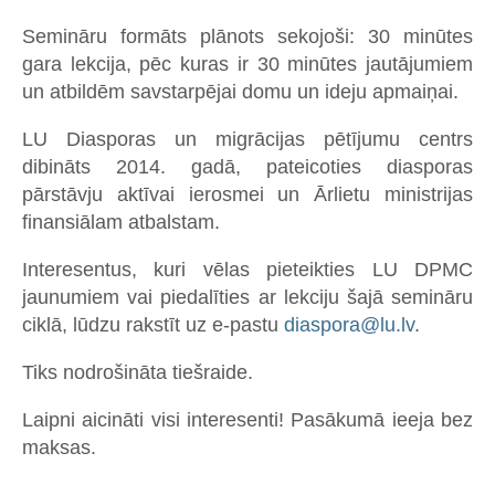
Semināru formāts plānots sekojoši: 30 minūtes
gara lekcija, pēc kuras ir 30 minūtes jautājumiem
un atbildēm savstarpējai domu un ideju apmaiņai.
LU Diasporas un migrācijas pētījumu centrs
dibināts 2014. gadā, pateicoties diasporas
pārstāvju aktīvai ierosmei un Ārlietu ministrijas
finansiālam atbalstam.
Interesentus, kuri vēlas pieteikties LU DPMC
jaunumiem vai piedalīties ar lekciju šajā semināru
ciklā, lūdzu rakstīt uz e-pastu
diaspora@lu.lv
.
Tiks nodrošināta tiešraide.
Laipni aicināti visi interesenti! Pasākumā ieeja bez
maksas.