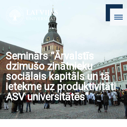
Seminārs “Ārvalstīs
dzimušo zinātnieku
sociālais kapitāls un tā
ietekme uz produktivitāti
ASV universitātēs”