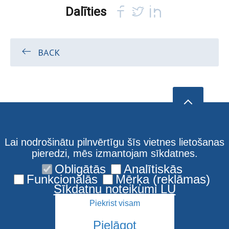
Dalīties
BACK
Lai nodrošinātu pilnvērtīgu šīs vietnes lietošanas
pieredzi, mēs izmantojam sīkdatnes.
Obligātās
Analītiskās
Funkcionālās
Mērķa (reklāmas)
Sīkdatņu noteikumi LU
Piekrist visam
Pielāgot