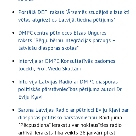
Portālā DEFI raksts "Ārzemēs studējošie izteikti
vēlas atgriezties Latvijā, liecina pētījums"
DMPC centra pētnieces Elzas Ungures
raksts "
Bēgļu bērnu integrācijas paraugs –
latviešu diasporas skolas"
Intervija ar DMPC Konsultatīvās padomes
locekli, Prof. Viedu Skultāni
Intervija Latvijas Radio ar DMPC diasporas
politiskās pārstāvniecības pētījuma autori Dr.
Eviju Kļavi
Saruna Latvijas Radio ar pētnieci Eviju Kļavi par
diasporas politisko pārstāvniecību
. Raidījuma
"Pēcpusdiena" ierakstu var noklausīties radio
arhīvā. Ieraksts tika veikts 26.janvārī plkst.