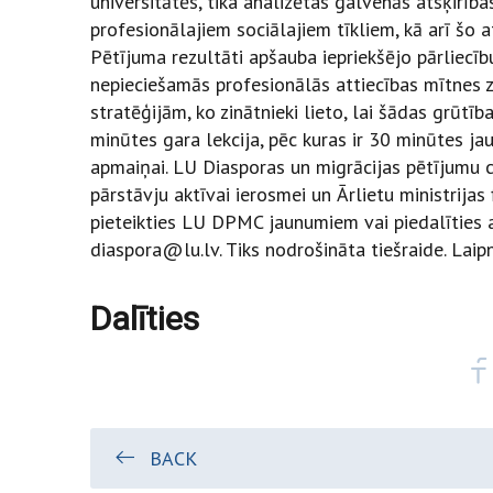
universitātēs, tika analizētas galvenās atsķirīb
profesionālajiem sociālajiem tīkliem, kā arī šo a
Pētījuma rezultāti apšauba iepriekšējo pārliecību
nepieciešamās profesionālās attiecības mītnes ze
stratēģijām, ko zinātnieki lieto, lai šādas grūt
minūtes gara lekcija, pēc kuras ir 30 minūtes j
apmaiņai. LU Diasporas un migrācijas pētījumu c
pārstāvju aktīvai ierosmei un Ārlietu ministrijas
pieteikties LU DPMC jaunumiem vai piedalīties ar
diaspora@lu.lv. Tiks nodrošināta tiešraide. Laipn
Dalīties
BACK