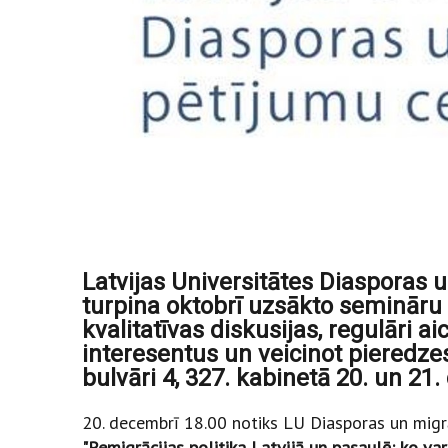
Latvijas Universitātes Diasporas 
turpina oktobrī uzsākto semināru c
kvalitatīvas diskusijas, regulāri 
interesentus un veicinot pieredz
bulvāri 4, 327. kabinetā 20. un 21
20. decembrī 18.00 notiks LU Diasporas un migrā
"Remigrācijas politika Latvijā un pasaulē: ko va