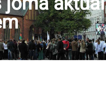
s jomā aktuā
em