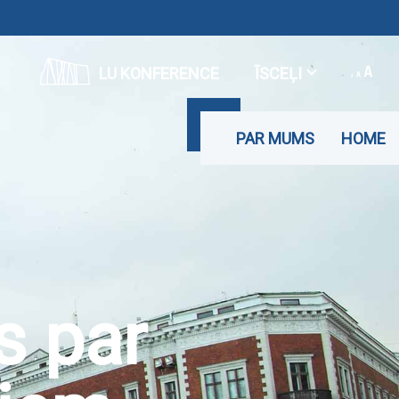
LU KONFERENCE
ĪSCEĻI
PAR MUMS
HOME
s par