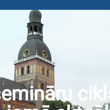
ZIŅA
emināru cikl