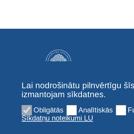
Lai nodrošinātu pilnvērtīgu šī
izmantojam sīkdatnes.
Obligātās
Analītiskās
F
Sīkdatņu noteikumi LU
© 2026 Latvijas Universitāte. Visas tiesības aizsargātas
Sīkdatnes