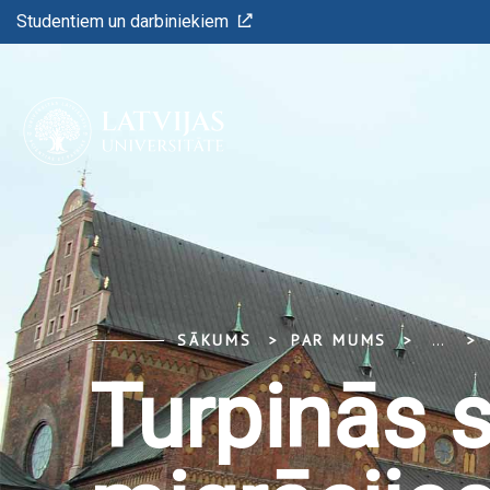
Studentiem un darbiniekiem
SĀKUMS
PAR MUMS
...
Turpinās s